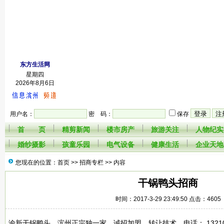
东方生活网
星期四
2026年8月6日
用户名：
密 码：
保存
首 页
精剪新闻
楼市房产
旅游关注
人物纪实
婚纱摄影
孩童乐园
电气设备
健康生活
企业天地
您现在的位置：首页 >>
招商专栏
>> 内容
干锅鸭头招商
时间：2017-3-29 23:49:50 点击：4605
渝新干锅鸭头，滨州正宗独一家，诚招加盟，转让技术。电话： 13210706