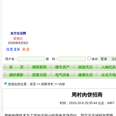
东方生活网
星期日
2026年8月9日
用户名：
密 码：
保存
首 页
精剪新闻
楼市房产
旅游关注
人物纪实
婚纱摄影
孩童乐园
电气设备
健康生活
企业天地
您现在的位置：首页 >>
招商专栏
>> 内容
周村肉饼招商
时间：2010-10-6 20:35:44 点击：4467
周村肉饼技术为了填补滨州小吃面食市场空白，我滨北店诚招加盟商