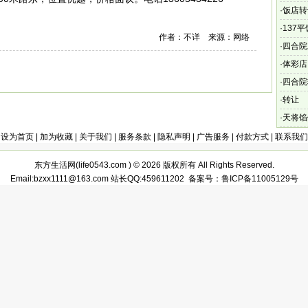
·
饭店转
·
137
作者：不详 来源：网络
·
四合院
·
体彩店
·
四合院
·
转让
·
天将馅
设为首页
|
加为收藏
|
关于我们
|
服务条款
|
隐私声明
|
广告服务
|
付款方式
|
联系我们
东方生活网(
life0543.com
) © 2026 版权所有 All Rights Reserved.
Email:bzxx1111@163.com 站长QQ:459611202
备案号：鲁ICP备11005129号