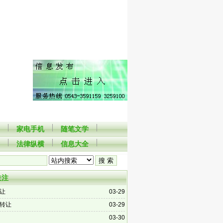
家电手机
随笔文学
法律纵横
信息大全
关注
让
03-29
转让
03-29
03-30