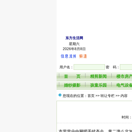
东方生活网
星期六
2026年8月8日
用户名：
密 码：
首 页
精剪新闻
楼市房
婚纱摄影
孩童乐园
电气设
您现在的位置：首页 >>
转让专栏
>> 内容
时间：2
市里营业中网吧手续齐全，黄二渤八北300