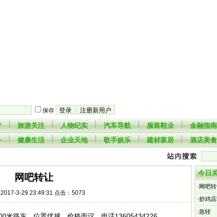
保存
产
旅游关注
人物纪实
汽车导航
服装鞋业
金融指南
备
健康生活
企业天地
歌手娱乐
建材家居
酒店美食
今日
网吧转让
·
网吧转
017-3-29 23:49:31 点击：5073
·
炒鸡店
·
急转
米路东，位置优越，价格面议。电话13605434226