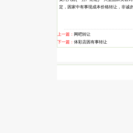
定，因家中有事现成本价格转让，非诚勿扰，
上一篇：
网吧转让
下一篇：
体彩店因有事转让