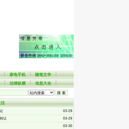
家电手机
随笔文学
法律纵横
信息大全
关注
让
03-29
转让
03-29
03-30