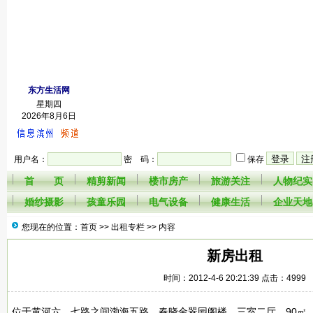
东方生活网
星期四
2026年8月6日
用户名：
密 码：
保存
首 页
精剪新闻
楼市房产
旅游关注
人物纪实
婚纱摄影
孩童乐园
电气设备
健康生活
企业天地
您现在的位置：首页 >>
出租专栏
>> 内容
新房出租
时间：2012-4-6 20:21:39 点击：4999
位于黄河六、七路之间渤海五路，春晓金翠园阁楼，三室二厅，90㎡